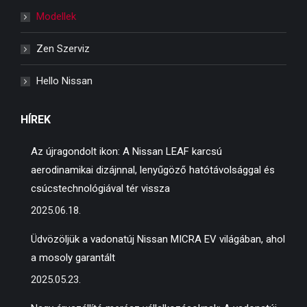
in
in
in
Modellek
new
new
new
window
window
window
Zen Szerviz
Hello Nissan
HÍREK
Az újragondolt ikon: A Nissan LEAF karcsú
aerodinamikai dizájnnal, lenyűgöző hatótávolsággal és
csúcstechnológiával tér vissza
2025.06.18.
Üdvözöljük a vadonatúj Nissan MICRA EV világában, ahol
a mosoly garantált
2025.05.23.