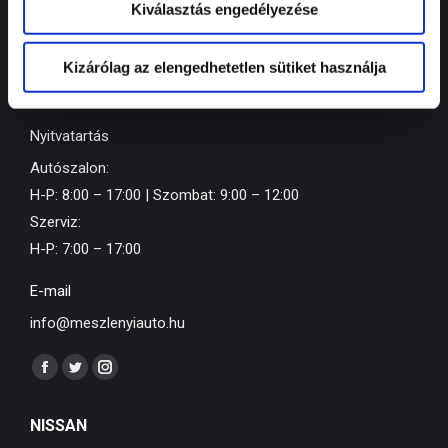
Kiválasztás engedélyezése
ELÉRHETŐSÉGEINK
Telefon
Kizárólag az elengedhetetlen sütiket használja
+36 66 519 200
Nyitvatartás
Autószalon:
H-P: 8:00 – 17:00 | Szombat: 9:00 – 12:00
Szerviz:
H-P: 7:00 – 17:00
E-mail
info@meszlenyiauto.hu
Find us on:
Facebook
Twitter
Instagram
page
page
page
NISSAN
opens
opens
opens