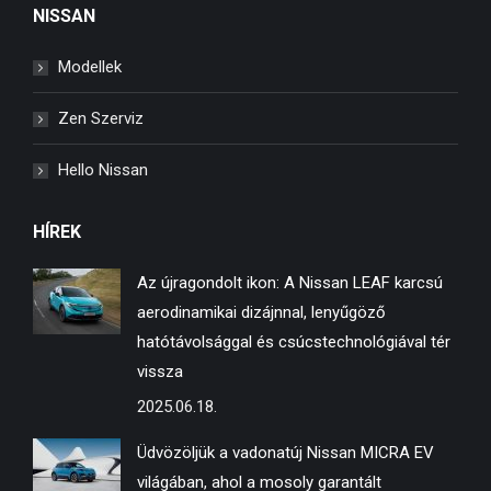
NISSAN
opens
opens
opens
in
in
in
Modellek
new
new
new
window
window
window
Zen Szerviz
Hello Nissan
HÍREK
Az újragondolt ikon: A Nissan LEAF karcsú
aerodinamikai dizájnnal, lenyűgöző
hatótávolsággal és csúcstechnológiával tér
vissza
2025.06.18.
Üdvözöljük a vadonatúj Nissan MICRA EV
világában, ahol a mosoly garantált