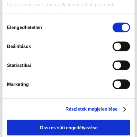
Ön által használt más szolgáltatásokból gyűjtöttek.
Adatkezelési Tájékoztató
Hozzájárulás
Elengedhetetlen
kiválasztása
Beállítások
Statisztikai
Marketing
Részletek megjelenítése
Összes süti engedélyezése
ÚJ
MAXUS T60 MAX
Luxury 4×4 PICK-UP