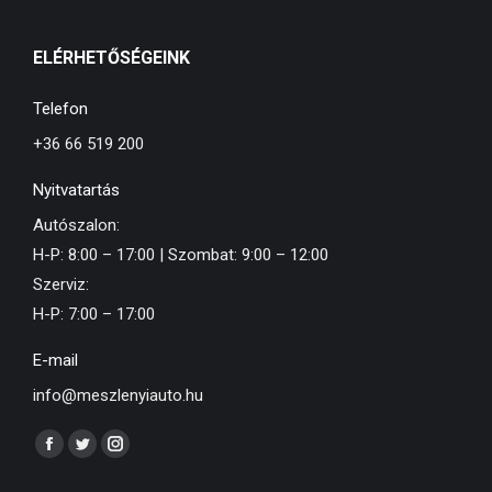
ELÉRHETŐSÉGEINK
Telefon
+36 66 519 200
Nyitvatartás
Autószalon:
H-P: 8:00 – 17:00 | Szombat: 9:00 – 12:00
Szerviz:
H-P: 7:00 – 17:00
E-mail
info@meszlenyiauto.hu
Find us on:
Facebook
Twitter
Instagram
page
page
page