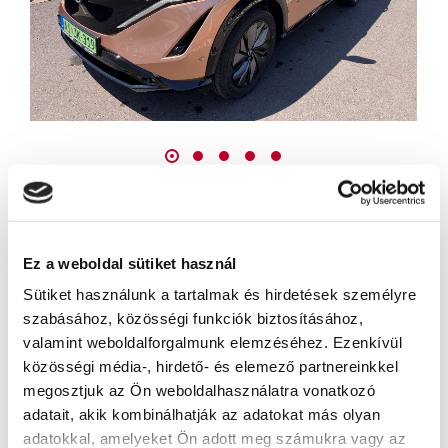
NISSAN ARIYA EVOLVE 87 kWh 2WD + 22 kW
Charger + 4DB TÉLIGUMI!!!
Évjárat: 2025.01.23.
Ez a weboldal sütiket használ
Sütiket használunk a tartalmak és hirdetések személyre
Futott km: 990
szabásához, közösségi funkciók biztosításához,
Szín AKATSUKI RÉZ /FEKETE
valamint weboldalforgalmunk elemzéséhez. Ezenkívül
közösségi média-, hirdető- és elemező partnereinkkel
ÁR: 20.390.000.-Ft
megosztjuk az Ön weboldalhasználatra vonatkozó
adatait, akik kombinálhatják az adatokat más olyan
adatokkal, amelyeket Ön adott meg számukra vagy az