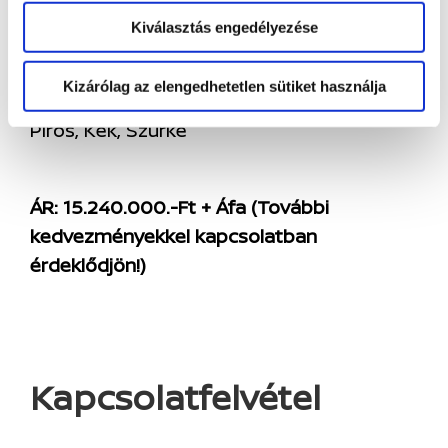
2.0TT Bi-Turbo 216Le
Kiválasztás engedélyezése
Szállítás: Készletről
Kizárólag az elengedhetetlen sütiket használja
Választható Színek: Fehér, Fekete, Narancs,
Piros, Kék, Szürke
ÁR: 15.240.000.-Ft + Áfa (További
kedvezményekkel kapcsolatban
érdeklődjön!)
Kapcsolatfelvétel